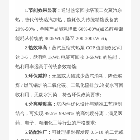
1.节能效果显著：
通过热泵回收塔顶二次蒸汽余
热，替代传统蒸汽加热，能耗仅为传统精馏设备的
20%-50%，单吨产品能耗降低 60%-80%(如乙醇精馏
能耗从传统的 800kWh/t 降至 200-300kWh/t);
2.热效率高：
蒸汽压缩式热泵 COP 值(能效比)可
达 3-6，即消耗 1kWh 电能可回收 3-6kWh 的热能，
热利用率远高于传统多效精馏;
3.环保减排：
无需或大幅减少蒸汽消耗，降低燃
煤 / 燃气锅炉的二氧化碳、二氧化硫排放;冷凝水可回
收利用，无废水污染，符合环保政策要求;
4.分离精度高：
塔内件优化设计与精准工艺控制
结合，可实现 99.5%-99.99% 的高纯度分离，满足医
药、电子、精细化工等行业的严格要求;
5.适配性广：
可处理相对挥发度 0.5-10 的二元或