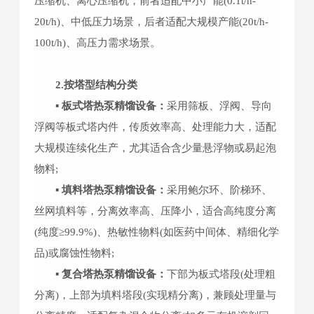
压缩机、离心压缩机，前者适配中小产能(0.1t/h-
20t/h)、中低压力场景，后者适配大规模产能(20t/h-
100t/h)、高压力需求场景。
2.按塔型结构分类
▪ 板式塔热泵精馏设备：
采用筛板、浮阀、导向
浮阀等板式塔内件，传质效率高、处理能力大，适配
大规模连续化生产，尤其适合含少量悬浮物或易起泡
物料;
▪ 填料塔热泵精馏设备：
采用鲍尔环、阶梯环、
丝网填料等，分离效率高、压降小，适合高纯度分离
(纯度≥99.9%)、热敏性物料(如医药中间体、精细化学
品)或腐蚀性物料;
▪ 复合塔热泵精馏设备：
下部为板式塔段(处理粗
分离)，上部为填料塔段(实现精分离)，兼顾处理量与