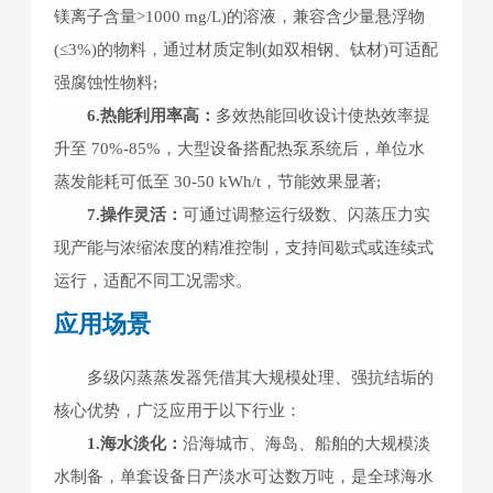
镁离子含量>1000 mg/L)的溶液，兼容含少量悬浮物
(≤3%)的物料，通过材质定制(如双相钢、钛材)可适配
强腐蚀性物料;
6.热能利用率高：
多效热能回收设计使热效率提
升至 70%-85%，大型设备搭配热泵系统后，单位水
蒸发能耗可低至 30-50 kWh/t，节能效果显著;
7.操作灵活：
可通过调整运行级数、闪蒸压力实
现产能与浓缩浓度的精准控制，支持间歇式或连续式
运行，适配不同工况需求。
应用场景
多级闪蒸蒸发器凭借其大规模处理、强抗结垢的
核心优势，广泛应用于以下行业：
1.海水淡化：
沿海城市、海岛、船舶的大规模淡
水制备，单套设备日产淡水可达数万吨，是全球海水