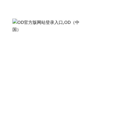
OD官方版网站登录入口,OD（中国） 创立于
1998年，已深耕蒸发结晶浓缩系统解决方案领域 20
余年，凭借多年技术沉淀与项目实战经验，为各行业
客户提供从方案设计、设备生产到安装调试、运维支
持的全链条服务。
我们坚信每一个项目都承载着客户的信任，始终
秉持认真负责的态度，精准适配不同场景需求，严控
产品品质与工程质量，助力客户实现高效、节能、稳
定的生产目标。从技术研发到落地交付，我们以专注
致专业，以匠心守初心，持续为客户创造核心价值。