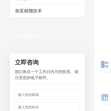
热泵精馏技术
Contact
立即咨询
我们将在一个工作日内与您联系。请
注意您的电子邮件。